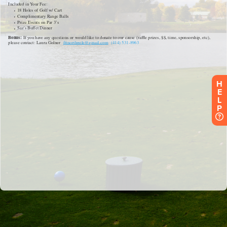
H
E
L
P