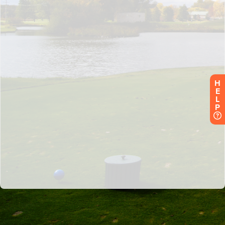
H
E
L
P